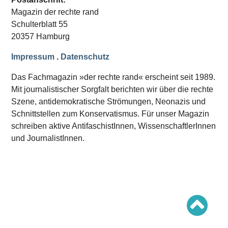
Schwerpunkt AFD-Verbot
Magazin der rechte rand
Schwerpunkt zur USA und Faschist Trump
Schwerpunkt »Identitäre Bewegung«
Schulterblatt 55
Schwerpunkt NSU
20357 Hamburg
Schwerpunkt »Reichsbürger«
Schwerpunkt NPD
Impressum
.
Datenschutz
AUSGABEN
Das Fachmagazin »der rechte rand« erscheint seit 1989.
Ausgaben Übersicht
Mit journalistischer Sorgfalt berichten wir über die rechte
Ausgabe 221
Szene, antidemokratische Strömungen, Neonazis und
Ausgabe 220
Ausgabe 219
Schnittstellen zum Konservatismus. Für unser Magazin
Ausgabe 218
schreiben aktive AntifaschistInnen, WissenschaftlerInnen
Ausgabe 217
Ausgabe 216
und JournalistInnen.