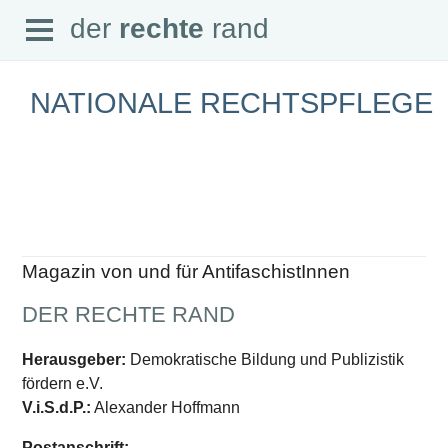
Open
der
rechte
rand
der
rechte
rand
Menu
NATIONALE RECHTSPFLEGE
SEITEN
Home
Aktuell
Suche
Magazin von und für AntifaschistInnen
Magazin
Audio
DER RECHTE RAND
Abonnement
Downloads
Impressum
Herausgeber:
Demokratische Bildung und Publizistik
Datenschutz
fördern e.V.
SCHWERPUNKTE
V.i.S.d.P.:
Alexander Hoffmann
Schwerpunkte Übersicht
Postanschrift: