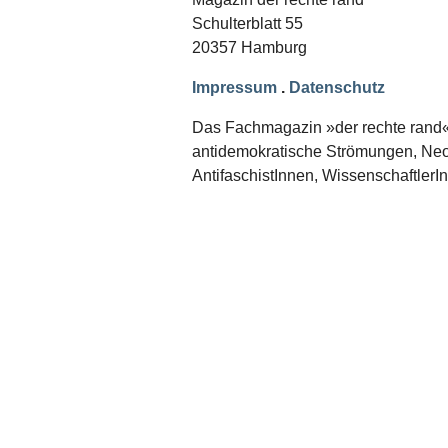
Schwerpunkt NPD
Schulterblatt 55
20357 Hamburg
AUSGABEN
Ausgaben Übersicht
Impressum
.
Datenschutz
Ausgabe 221
Ausgabe 220
Das Fachmagazin »der rechte rand« er
Ausgabe 219
antidemokratische Strömungen, Neon
Ausgabe 218
Ausgabe 217
AntifaschistInnen, WissenschaftlerI
Ausgabe 216