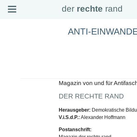
Open
der
rechte
rand
der
rechte
rand
Menu
ANTI-EINWAND
SEITEN
Home
Aktuell
Suche
Magazin
Audio
Abonnement
Downloads
Impressum
Magazin von und für Antifasc
Datenschutz
DER RECHTE RAND
SCHWERPUNKTE
Schwerpunkte Übersicht
Herausgeber:
Demokratische Bildun
Schwerpunkt AFD-Verbot
V.i.S.d.P.:
Alexander Hoffmann
Schwerpunkt zur USA und Faschist Trump
Schwerpunkt »Identitäre Bewegung«
Postanschrift:
Schwerpunkt NSU
Schwerpunkt »Reichsbürger«
Magazin der rechte rand