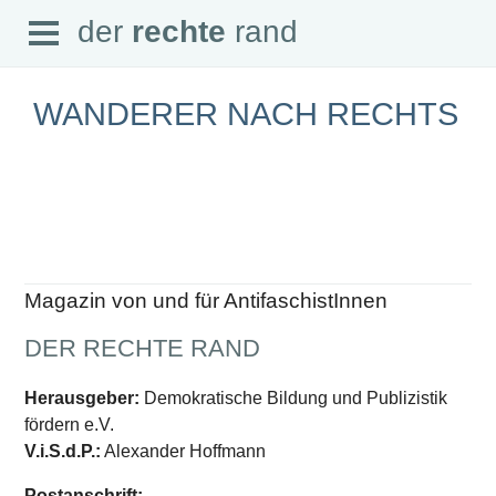
Open
der
rechte
rand
der
rechte
rand
Menu
WANDERER NACH RECHTS
SEITEN
Home
Aktuell
Suche
Magazin von und für AntifaschistInnen
Magazin
Audio
DER RECHTE RAND
Abonnement
Downloads
Impressum
Herausgeber:
Demokratische Bildung und Publizistik
Datenschutz
fördern e.V.
SCHWERPUNKTE
V.i.S.d.P.:
Alexander Hoffmann
Schwerpunkte Übersicht
Postanschrift: