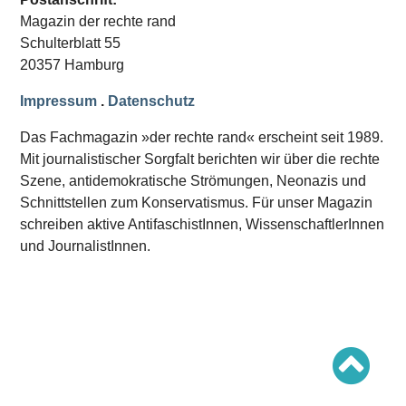
Schwerpunkt AFD-Verbot
Magazin der rechte rand
Schwerpunkt zur USA und Faschist Trump
Schwerpunkt »Identitäre Bewegung«
Schulterblatt 55
Schwerpunkt NSU
20357 Hamburg
Schwerpunkt »Reichsbürger«
Schwerpunkt NPD
Impressum
.
Datenschutz
AUSGABEN
Das Fachmagazin »der rechte rand« erscheint seit 1989.
Ausgaben Übersicht
Mit journalistischer Sorgfalt berichten wir über die rechte
Ausgabe 221
Szene, antidemokratische Strömungen, Neonazis und
Ausgabe 220
Ausgabe 219
Schnittstellen zum Konservatismus. Für unser Magazin
Ausgabe 218
schreiben aktive AntifaschistInnen, WissenschaftlerInnen
Ausgabe 217
Ausgabe 216
und JournalistInnen.