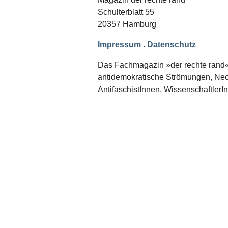
Schwerpunkt NPD
Schulterblatt 55
20357 Hamburg
AUSGABEN
Ausgaben Übersicht
Impressum
.
Datenschutz
Ausgabe 221
Ausgabe 220
Das Fachmagazin »der rechte rand« er
Ausgabe 219
antidemokratische Strömungen, Neon
Ausgabe 218
Ausgabe 217
AntifaschistInnen, WissenschaftlerI
Ausgabe 216