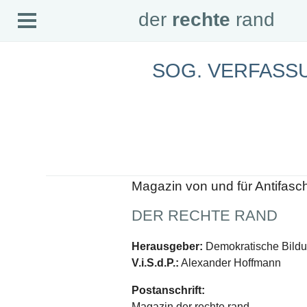
Open
der
rechte
rand
der
rechte
rand
Menu
SOG. VERFAS
SEITEN
Home
Aktuell
Suche
Magazin
Audio
Abonnement
Downloads
Impressum
Magazin von und für Antifasc
Datenschutz
DER RECHTE RAND
SCHWERPUNKTE
Schwerpunkte Übersicht
Herausgeber:
Demokratische Bildun
Schwerpunkt AFD-Verbot
V.i.S.d.P.:
Alexander Hoffmann
Schwerpunkt zur USA und Faschist Trump
Schwerpunkt »Identitäre Bewegung«
Postanschrift:
Schwerpunkt NSU
Schwerpunkt »Reichsbürger«
Magazin der rechte rand