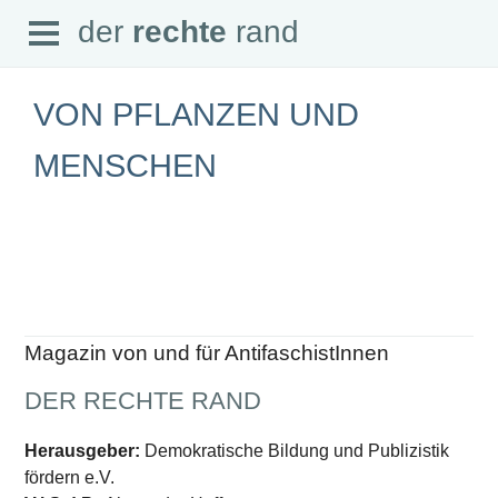
Open
der
rechte
rand
der
rechte
rand
Menu
VON PFLANZEN UND
MENSCHEN
SEITEN
Home
Aktuell
Suche
Magazin
Audio
Abonnement
Magazin von und für AntifaschistInnen
Downloads
Impressum
DER RECHTE RAND
Datenschutz
SCHWERPUNKTE
Herausgeber:
Demokratische Bildung und Publizistik
fördern e.V.
Schwerpunkte Übersicht