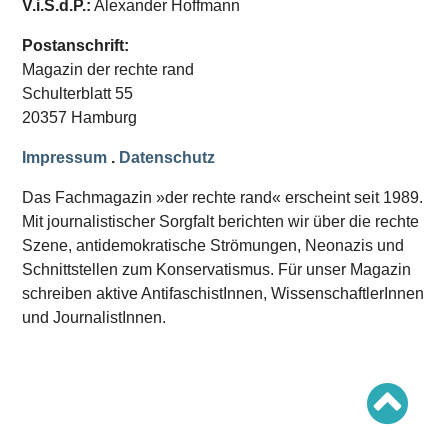
V.i.S.d.P.:
Alexander Hoffmann
Schwerpunkt AFD-Verbot
Schwerpunkt zur USA und Faschist Trump
Schwerpunkt »Identitäre Bewegung«
Postanschrift:
Schwerpunkt NSU
Magazin der rechte rand
Schwerpunkt »Reichsbürger«
Schwerpunkt NPD
Schulterblatt 55
20357 Hamburg
AUSGABEN
Impressum
.
Datenschutz
Ausgaben Übersicht
Ausgabe 221
Das Fachmagazin »der rechte rand« erscheint seit 1989.
Ausgabe 220
Ausgabe 219
Mit journalistischer Sorgfalt berichten wir über die rechte
Ausgabe 218
Szene, antidemokratische Strömungen, Neonazis und
Ausgabe 217
Schnittstellen zum Konservatismus. Für unser Magazin
Ausgabe 216
schreiben aktive AntifaschistInnen, WissenschaftlerInnen
und JournalistInnen.