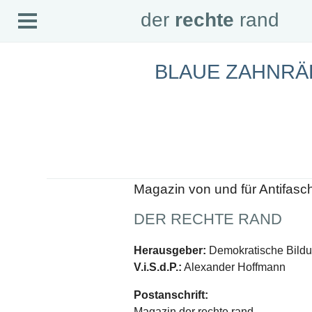
Open
der
rechte
rand
der
rechte
rand
Menu
BLAUE ZAHNRÄ
SEITEN
Home
Aktuell
Suche
Magazin
Audio
Abonnement
Downloads
Impressum
Magazin von und für Antifasc
Datenschutz
DER RECHTE RAND
SCHWERPUNKTE
Schwerpunkte Übersicht
Herausgeber:
Demokratische Bildun
Schwerpunkt AFD-Verbot
V.i.S.d.P.:
Alexander Hoffmann
Schwerpunkt zur USA und Faschist Trump
Schwerpunkt »Identitäre Bewegung«
Postanschrift:
Schwerpunkt NSU
Schwerpunkt »Reichsbürger«
Magazin der rechte rand