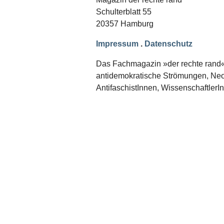
Schwerpunkt NPD
Schulterblatt 55
20357 Hamburg
AUSGABEN
Ausgaben Übersicht
Impressum
.
Datenschutz
Ausgabe 221
Ausgabe 220
Das Fachmagazin »der rechte rand« er
Ausgabe 219
antidemokratische Strömungen, Neon
Ausgabe 218
Ausgabe 217
AntifaschistInnen, WissenschaftlerI
Ausgabe 216