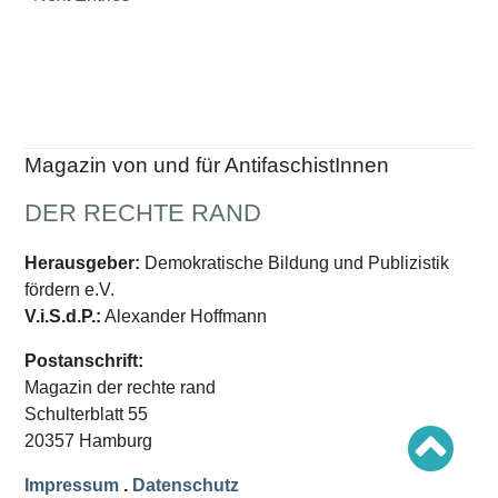
Schwerpunkt AFD-Verbot
Schwerpunkt zur USA und Faschist Trump
Schwerpunkt »Identitäre Bewegung«
Schwerpunkt NSU
Schwerpunkt »Reichsbürger«
Schwerpunkt NPD
AUSGABEN
Magazin von und für AntifaschistInnen
Ausgaben Übersicht
Ausgabe 221
DER RECHTE RAND
Ausgabe 220
Ausgabe 219
Ausgabe 218
Herausgeber:
Demokratische Bildung und Publizistik
Ausgabe 217
fördern e.V.
Ausgabe 216
V.i.S.d.P.:
Alexander Hoffmann
Postanschrift:
Magazin der rechte rand
Schulterblatt 55
20357 Hamburg
Impressum
.
Datenschutz