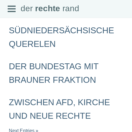
Open
der
rechte
rand
der
rechte
rand
Menu
SÜDNIEDERSÄCHSISCHE
QUERELEN
SEITEN
DER BUNDESTAG MIT
Home
Aktuell
Suche
BRAUNER FRAKTION
Magazin
Audio
Abonnement
Downloads
ZWISCHEN AFD, KIRCHE
Impressum
Datenschutz
UND NEUE RECHTE
SCHWERPUNKTE
Schwerpunkte Übersicht
Next Entries »