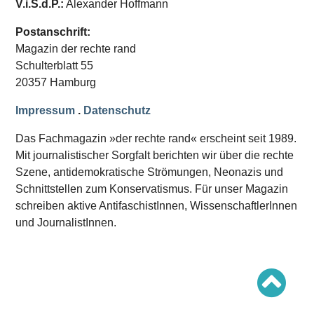
V.i.S.d.P.:
Alexander Hoffmann
Schwerpunkt AFD-Verbot
Schwerpunkt zur USA und Faschist Trump
Schwerpunkt »Identitäre Bewegung«
Postanschrift:
Schwerpunkt NSU
Magazin der rechte rand
Schwerpunkt »Reichsbürger«
Schwerpunkt NPD
Schulterblatt 55
20357 Hamburg
AUSGABEN
Impressum
.
Datenschutz
Ausgaben Übersicht
Ausgabe 221
Das Fachmagazin »der rechte rand« erscheint seit 1989.
Ausgabe 220
Ausgabe 219
Mit journalistischer Sorgfalt berichten wir über die rechte
Ausgabe 218
Szene, antidemokratische Strömungen, Neonazis und
Ausgabe 217
Schnittstellen zum Konservatismus. Für unser Magazin
Ausgabe 216
schreiben aktive AntifaschistInnen, WissenschaftlerInnen
und JournalistInnen.