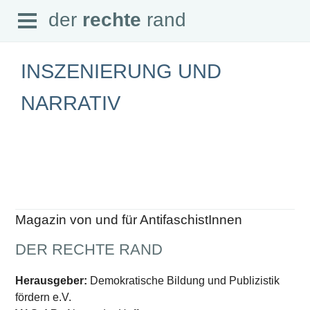
Open
der
rechte
rand
der
rechte
rand
Menu
INSZENIERUNG UND
NARRATIV
SEITEN
Home
Aktuell
Suche
Magazin
Audio
Abonnement
Magazin von und für AntifaschistInnen
Downloads
Impressum
DER RECHTE RAND
Datenschutz
SCHWERPUNKTE
Herausgeber:
Demokratische Bildung und Publizistik
fördern e.V.
Schwerpunkte Übersicht