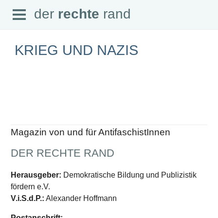
Open
der
rechte
rand
der
rechte
rand
Menu
KRIEG UND NAZIS
SEITEN
Home
Aktuell
Suche
Magazin von und für AntifaschistInnen
Magazin
Audio
DER RECHTE RAND
Abonnement
Downloads
Impressum
Herausgeber:
Demokratische Bildung und Publizistik
Datenschutz
fördern e.V.
SCHWERPUNKTE
V.i.S.d.P.:
Alexander Hoffmann
Schwerpunkte Übersicht
Postanschrift: