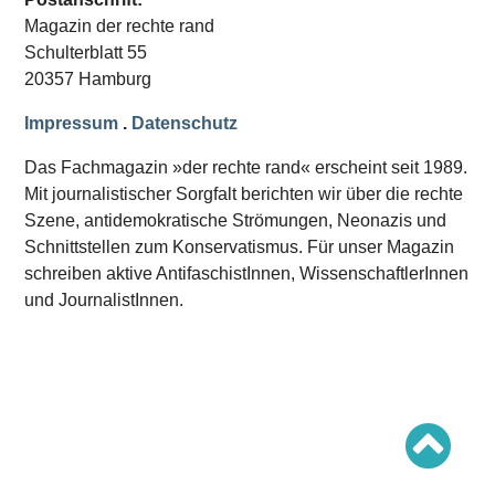
Schwerpunkt AFD-Verbot
Magazin der rechte rand
Schwerpunkt zur USA und Faschist Trump
Schwerpunkt »Identitäre Bewegung«
Schulterblatt 55
Schwerpunkt NSU
20357 Hamburg
Schwerpunkt »Reichsbürger«
Schwerpunkt NPD
Impressum
.
Datenschutz
AUSGABEN
Das Fachmagazin »der rechte rand« erscheint seit 1989.
Ausgaben Übersicht
Mit journalistischer Sorgfalt berichten wir über die rechte
Ausgabe 221
Szene, antidemokratische Strömungen, Neonazis und
Ausgabe 220
Ausgabe 219
Schnittstellen zum Konservatismus. Für unser Magazin
Ausgabe 218
schreiben aktive AntifaschistInnen, WissenschaftlerInnen
Ausgabe 217
Ausgabe 216
und JournalistInnen.