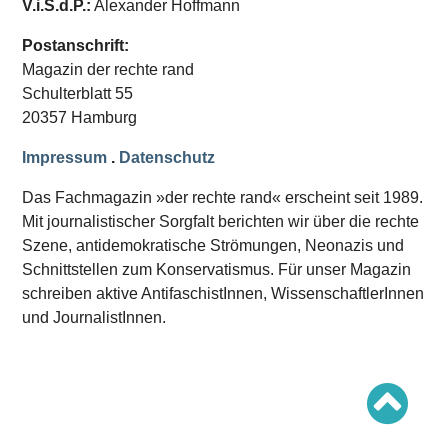
V.i.S.d.P.:
Alexander Hoffmann
Schwerpunkt AFD-Verbot
Schwerpunkt zur USA und Faschist Trump
Schwerpunkt »Identitäre Bewegung«
Postanschrift:
Schwerpunkt NSU
Magazin der rechte rand
Schwerpunkt »Reichsbürger«
Schwerpunkt NPD
Schulterblatt 55
20357 Hamburg
AUSGABEN
Impressum
.
Datenschutz
Ausgaben Übersicht
Ausgabe 221
Das Fachmagazin »der rechte rand« erscheint seit 1989.
Ausgabe 220
Ausgabe 219
Mit journalistischer Sorgfalt berichten wir über die rechte
Ausgabe 218
Szene, antidemokratische Strömungen, Neonazis und
Ausgabe 217
Schnittstellen zum Konservatismus. Für unser Magazin
Ausgabe 216
schreiben aktive AntifaschistInnen, WissenschaftlerInnen
und JournalistInnen.