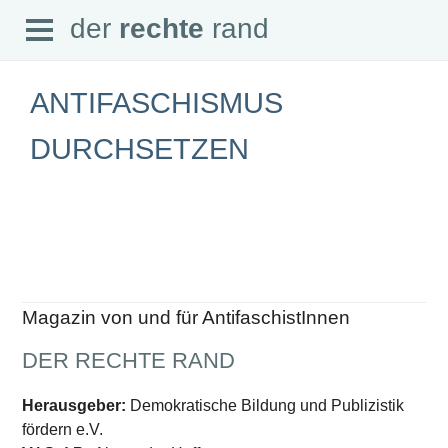
Open
der
rechte
rand
der
rechte
rand
Menu
ANTIFASCHISMUS
DURCHSETZEN
SEITEN
Home
Aktuell
Suche
Magazin
Audio
Abonnement
Magazin von und für AntifaschistInnen
Downloads
Impressum
DER RECHTE RAND
Datenschutz
SCHWERPUNKTE
Herausgeber:
Demokratische Bildung und Publizistik
fördern e.V.
Schwerpunkte Übersicht