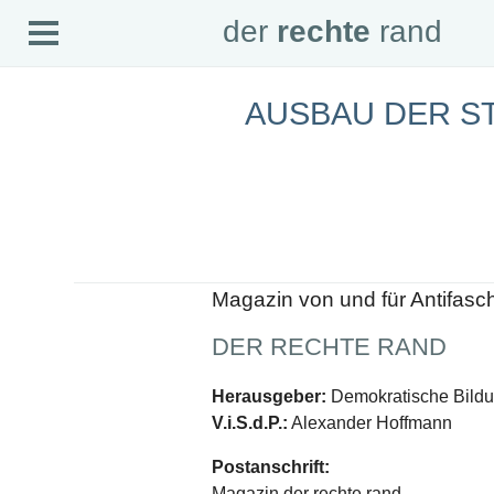
Open
der
rechte
rand
der
rechte
rand
Menu
AUSBAU DER S
SEITEN
Home
Aktuell
Suche
Magazin
Audio
Abonnement
Downloads
Impressum
Magazin von und für Antifasc
Datenschutz
DER RECHTE RAND
SCHWERPUNKTE
Schwerpunkte Übersicht
Herausgeber:
Demokratische Bildun
Schwerpunkt AFD-Verbot
V.i.S.d.P.:
Alexander Hoffmann
Schwerpunkt zur USA und Faschist Trump
Schwerpunkt »Identitäre Bewegung«
Postanschrift:
Schwerpunkt NSU
Schwerpunkt »Reichsbürger«
Magazin der rechte rand