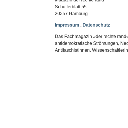
Schwerpunkt NPD
Schulterblatt 55
20357 Hamburg
AUSGABEN
Ausgaben Übersicht
Impressum
.
Datenschutz
Ausgabe 221
Ausgabe 220
Das Fachmagazin »der rechte rand« er
Ausgabe 219
antidemokratische Strömungen, Neon
Ausgabe 218
Ausgabe 217
AntifaschistInnen, WissenschaftlerI
Ausgabe 216