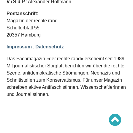
V.i.S.d.P.:
Alexander Hoffmann
Schwerpunkt AFD-Verbot
Schwerpunkt zur USA und Faschist Trump
Schwerpunkt »Identitäre Bewegung«
Postanschrift:
Schwerpunkt NSU
Magazin der rechte rand
Schwerpunkt »Reichsbürger«
Schwerpunkt NPD
Schulterblatt 55
20357 Hamburg
AUSGABEN
Impressum
.
Datenschutz
Ausgaben Übersicht
Ausgabe 221
Das Fachmagazin »der rechte rand« erscheint seit 1989.
Ausgabe 220
Ausgabe 219
Mit journalistischer Sorgfalt berichten wir über die rechte
Ausgabe 218
Szene, antidemokratische Strömungen, Neonazis und
Ausgabe 217
Schnittstellen zum Konservatismus. Für unser Magazin
Ausgabe 216
schreiben aktive AntifaschistInnen, WissenschaftlerInnen
und JournalistInnen.