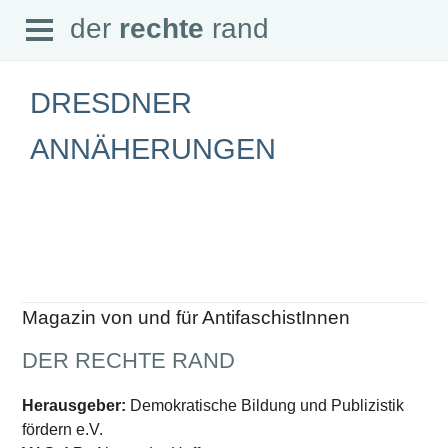
Open
der
rechte
rand
der
rechte
rand
Menu
DRESDNER
ANNÄHERUNGEN
SEITEN
Home
Aktuell
Suche
Magazin
Audio
Abonnement
Magazin von und für AntifaschistInnen
Downloads
Impressum
DER RECHTE RAND
Datenschutz
SCHWERPUNKTE
Herausgeber:
Demokratische Bildung und Publizistik
fördern e.V.
Schwerpunkte Übersicht