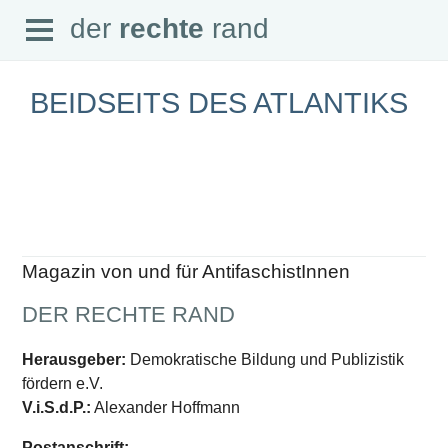
Open
der
rechte
rand
der
rechte
rand
Menu
BEIDSEITS DES ATLANTIKS
SEITEN
Home
Aktuell
Suche
Magazin von und für AntifaschistInnen
Magazin
Audio
DER RECHTE RAND
Abonnement
Downloads
Impressum
Herausgeber:
Demokratische Bildung und Publizistik
Datenschutz
fördern e.V.
SCHWERPUNKTE
V.i.S.d.P.:
Alexander Hoffmann
Schwerpunkte Übersicht
Postanschrift: