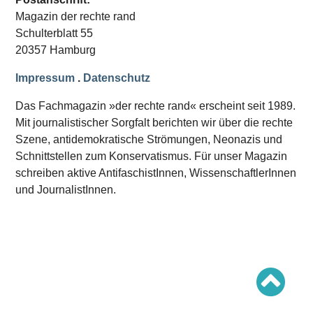
Schwerpunkt AFD-Verbot
Magazin der rechte rand
Schwerpunkt zur USA und Faschist Trump
Schwerpunkt »Identitäre Bewegung«
Schulterblatt 55
Schwerpunkt NSU
20357 Hamburg
Schwerpunkt »Reichsbürger«
Schwerpunkt NPD
Impressum
.
Datenschutz
AUSGABEN
Das Fachmagazin »der rechte rand« erscheint seit 1989.
Ausgaben Übersicht
Mit journalistischer Sorgfalt berichten wir über die rechte
Ausgabe 221
Szene, antidemokratische Strömungen, Neonazis und
Ausgabe 220
Ausgabe 219
Schnittstellen zum Konservatismus. Für unser Magazin
Ausgabe 218
schreiben aktive AntifaschistInnen, WissenschaftlerInnen
Ausgabe 217
Ausgabe 216
und JournalistInnen.