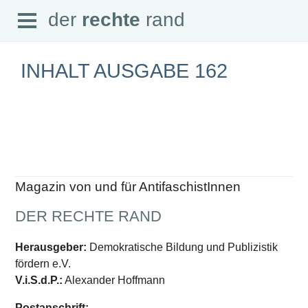
Open
der
rechte
rand
der
rechte
rand
Menu
INHALT AUSGABE 162
SEITEN
Home
Aktuell
Suche
Magazin von und für AntifaschistInnen
Magazin
Audio
DER RECHTE RAND
Abonnement
Downloads
Impressum
Herausgeber:
Demokratische Bildung und Publizistik
Datenschutz
fördern e.V.
SCHWERPUNKTE
V.i.S.d.P.:
Alexander Hoffmann
Schwerpunkte Übersicht
Postanschrift: