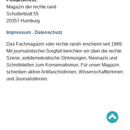
Schwerpunkt AFD-Verbot
Magazin der rechte rand
Schwerpunkt zur USA und Faschist Trump
Schwerpunkt »Identitäre Bewegung«
Schulterblatt 55
Schwerpunkt NSU
20357 Hamburg
Schwerpunkt »Reichsbürger«
Schwerpunkt NPD
Impressum
.
Datenschutz
AUSGABEN
Das Fachmagazin »der rechte rand« erscheint seit 1989.
Ausgaben Übersicht
Mit journalistischer Sorgfalt berichten wir über die rechte
Ausgabe 221
Szene, antidemokratische Strömungen, Neonazis und
Ausgabe 220
Ausgabe 219
Schnittstellen zum Konservatismus. Für unser Magazin
Ausgabe 218
schreiben aktive AntifaschistInnen, WissenschaftlerInnen
Ausgabe 217
Ausgabe 216
und JournalistInnen.