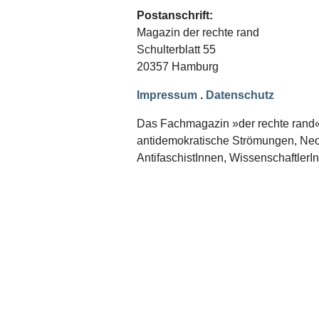
Schwerpunkt NPD
Postanschrift:
Magazin der rechte rand
AUSGABEN
Schulterblatt 55
Ausgaben Übersicht
20357 Hamburg
Ausgabe 221
Ausgabe 220
Impressum
.
Datenschutz
Ausgabe 219
Ausgabe 218
Ausgabe 217
Das Fachmagazin »der rechte rand« er
Ausgabe 216
antidemokratische Strömungen, Neon
AntifaschistInnen, WissenschaftlerI