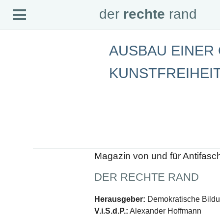
Open
der
rechte
rand
der
rechte
rand
Menu
AUSBAU EINER
SEITEN
KUNSTFREIHEI
Home
Aktuell
Suche
Magazin
Audio
Abonnement
Downloads
Impressum
Datenschutz
Magazin von und für Antifasc
SCHWERPUNKTE
Schwerpunkte Übersicht
DER RECHTE RAND
Schwerpunkt AFD-Verbot
Schwerpunkt zur USA und Faschist Trump
Herausgeber:
Demokratische Bildun
Schwerpunkt »Identitäre Bewegung«
Schwerpunkt NSU
V.i.S.d.P.:
Alexander Hoffmann
Schwerpunkt »Reichsbürger«