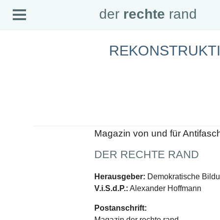
Open
der
rechte
rand
der
rechte
rand
Menu
REKONSTRUKTI
SEITEN
Home
Aktuell
Suche
Magazin
Audio
Abonnement
Downloads
Impressum
Magazin von und für Antifasc
Datenschutz
DER RECHTE RAND
SCHWERPUNKTE
Schwerpunkte Übersicht
Herausgeber:
Demokratische Bildun
Schwerpunkt AFD-Verbot
V.i.S.d.P.:
Alexander Hoffmann
Schwerpunkt zur USA und Faschist Trump
Schwerpunkt »Identitäre Bewegung«
Postanschrift:
Schwerpunkt NSU
Schwerpunkt »Reichsbürger«
Magazin der rechte rand