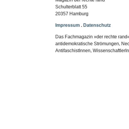
Schwerpunkt NPD
Schulterblatt 55
20357 Hamburg
AUSGABEN
Ausgaben Übersicht
Impressum
.
Datenschutz
Ausgabe 221
Ausgabe 220
Das Fachmagazin »der rechte rand« er
Ausgabe 219
antidemokratische Strömungen, Neon
Ausgabe 218
Ausgabe 217
AntifaschistInnen, WissenschaftlerI
Ausgabe 216