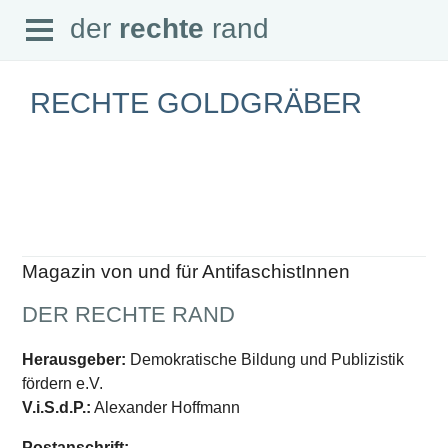
Open
der
rechte
rand
der
rechte
rand
Menu
RECHTE GOLDGRÄBER
SEITEN
Home
Aktuell
Suche
Magazin von und für AntifaschistInnen
Magazin
Audio
DER RECHTE RAND
Abonnement
Downloads
Impressum
Herausgeber:
Demokratische Bildung und Publizistik
Datenschutz
fördern e.V.
SCHWERPUNKTE
V.i.S.d.P.:
Alexander Hoffmann
Schwerpunkte Übersicht
Postanschrift: