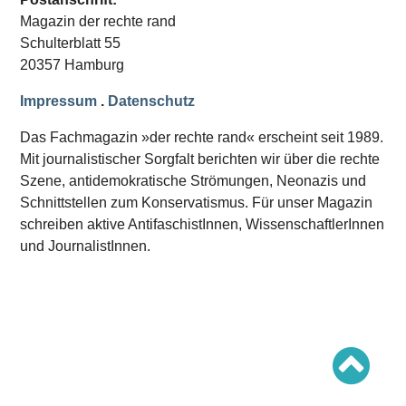
Schwerpunkt AFD-Verbot
Magazin der rechte rand
Schwerpunkt zur USA und Faschist Trump
Schwerpunkt »Identitäre Bewegung«
Schulterblatt 55
Schwerpunkt NSU
20357 Hamburg
Schwerpunkt »Reichsbürger«
Schwerpunkt NPD
Impressum
.
Datenschutz
AUSGABEN
Das Fachmagazin »der rechte rand« erscheint seit 1989.
Ausgaben Übersicht
Mit journalistischer Sorgfalt berichten wir über die rechte
Ausgabe 221
Szene, antidemokratische Strömungen, Neonazis und
Ausgabe 220
Ausgabe 219
Schnittstellen zum Konservatismus. Für unser Magazin
Ausgabe 218
schreiben aktive AntifaschistInnen, WissenschaftlerInnen
Ausgabe 217
Ausgabe 216
und JournalistInnen.