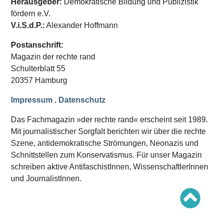
Herausgeber:
Demokratische Bildung und Publizistik
Schwerpunkt AFD-Verbot
Schwerpunkt zur USA und Faschist Trump
fördern e.V.
Schwerpunkt »Identitäre Bewegung«
V.i.S.d.P.:
Alexander Hoffmann
Schwerpunkt NSU
Schwerpunkt »Reichsbürger«
Postanschrift:
Schwerpunkt NPD
Magazin der rechte rand
AUSGABEN
Schulterblatt 55
20357 Hamburg
Ausgaben Übersicht
Ausgabe 221
Ausgabe 220
Impressum
.
Datenschutz
Ausgabe 219
Ausgabe 218
Das Fachmagazin »der rechte rand« erscheint seit 1989.
Ausgabe 217
Mit journalistischer Sorgfalt berichten wir über die rechte
Ausgabe 216
Szene, antidemokratische Strömungen, Neonazis und
Schnittstellen zum Konservatismus. Für unser Magazin
schreiben aktive AntifaschistInnen, WissenschaftlerInnen
und JournalistInnen.