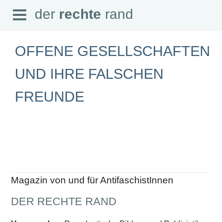
Open
der
rechte
rand
der
rechte
rand
Menu
OFFENE GESELLSCHAFTEN
UND IHRE FALSCHEN
FREUNDE
SEITEN
Home
Aktuell
Suche
Magazin
Audio
Abonnement
Downloads
Impressum
Magazin von und für AntifaschistInnen
Datenschutz
DER RECHTE RAND
SCHWERPUNKTE
Schwerpunkte Übersicht