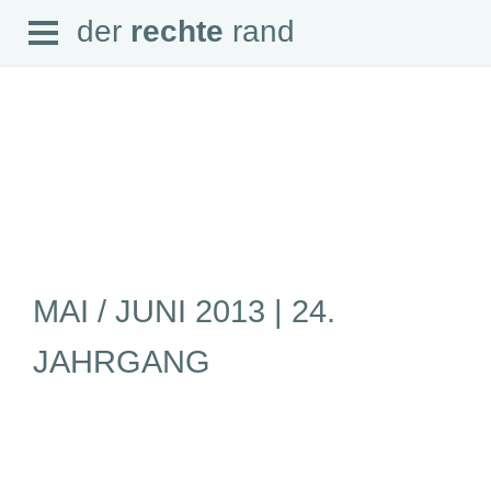
Open
der
rechte
rand
der
rechte
rand
Menu
SEITEN
Home
Aktuell
Suche
MAI / JUNI 2013 | 24.
Magazin
Audio
Abonnement
JAHRGANG
Downloads
Impressum
Datenschutz
SCHWERPUNKTE
Schwerpunkte Übersicht