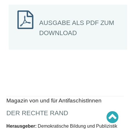
Schwerpunkt AFD-Verbot
Schwerpunkt zur USA und Faschist Trump
Schwerpunkt »Identitäre Bewegung«
Schwerpunkt NSU
AUSGABE ALS PDF ZUM
Schwerpunkt »Reichsbürger«
Schwerpunkt NPD
DOWNLOAD
AUSGABEN
Ausgaben Übersicht
Ausgabe 221
Ausgabe 220
Ausgabe 219
Ausgabe 218
Ausgabe 217
Ausgabe 216
Magazin von und für AntifaschistInnen
DER RECHTE RAND
Herausgeber:
Demokratische Bildung und Publizistik