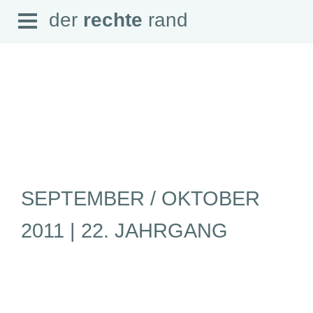
Open
der
rechte
rand
der
rechte
rand
Menu
SEITEN
Home
Aktuell
Suche
SEPTEMBER / OKTOBER
Magazin
Audio
Abonnement
2011 | 22. JAHRGANG
Downloads
Impressum
Datenschutz
SCHWERPUNKTE
Schwerpunkte Übersicht