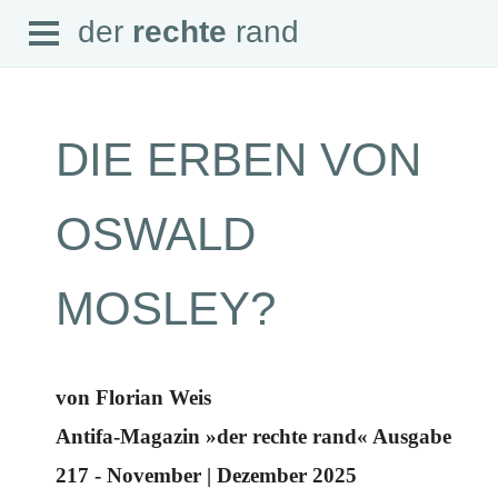
Open
der
rechte
rand
der
rechte
rand
Menu
DIE ERBEN VON
SEITEN
OSWALD
Home
Aktuell
Suche
MOSLEY?
Magazin
Audio
Abonnement
Downloads
Impressum
von Florian Weis
Datenschutz
Antifa-Magazin »der rechte rand« Ausgabe
SCHWERPUNKTE
217 - November | Dezember 2025
Schwerpunkte Übersicht