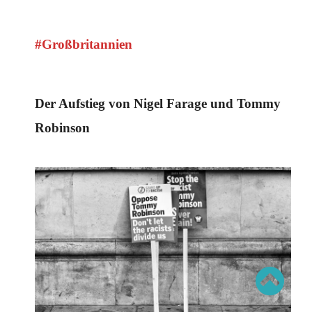
Schwerpunkt AFD-Verbot
Schwerpunkt zur USA und Faschist Trump
Schwerpunkt »Identitäre Bewegung«
Schwerpunkt NSU
#Großbritannien
Schwerpunkt »Reichsbürger«
Schwerpunkt NPD
AUSGABEN
Der Aufstieg von Nigel Farage und Tommy
Ausgaben Übersicht
Robinson
Ausgabe 221
Ausgabe 220
Ausgabe 219
Ausgabe 218
Ausgabe 217
Ausgabe 216