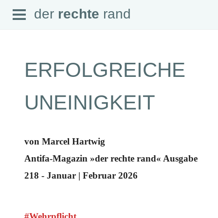
Open
der
rechte
rand
der
rechte
rand
Menu
ERFOLGREICHE
SEITEN
UNEINIGKEIT
Home
Aktuell
Suche
Magazin
von Marcel Hartwig
Audio
Abonnement
Antifa-Magazin »der rechte rand« Ausgabe
Downloads
Impressum
218 - Januar | Februar 2026
Datenschutz
SCHWERPUNKTE
Schwerpunkte Übersicht
#Wehrpflicht