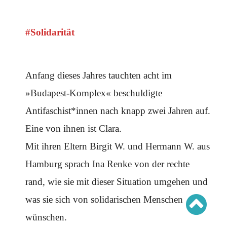
Schwerpunkt AFD-Verbot
Schwerpunkt zur USA und Faschist Trump
Schwerpunkt »Identitäre Bewegung«
Schwerpunkt NSU
#Solidarität
Schwerpunkt »Reichsbürger«
Schwerpunkt NPD
AUSGABEN
Anfang dieses Jahres tauchten acht im
Ausgaben Übersicht
»Budapest-Komplex« beschuldigte
Ausgabe 221
Ausgabe 220
Antifaschist*innen nach knapp zwei Jahren auf.
Ausgabe 219
Ausgabe 218
Eine von ihnen ist Clara.
Ausgabe 217
Ausgabe 216
Mit ihren Eltern Birgit W. und Hermann W. aus
Hamburg sprach Ina Renke von der rechte
rand, wie sie mit dieser Situation umgehen und
was sie sich von solidarischen Menschen
wünschen.