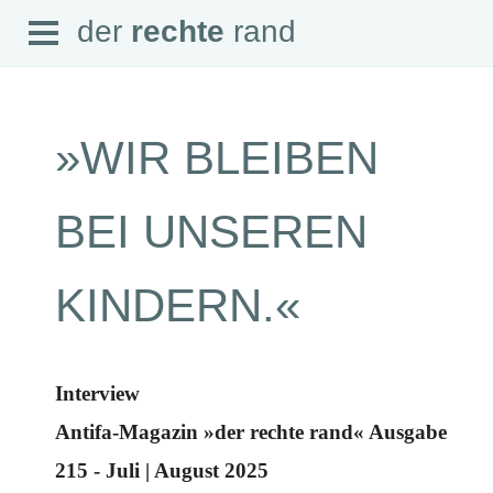
Open
der
rechte
rand
der
rechte
rand
Menu
»WIR BLEIBEN
SEITEN
BEI UNSEREN
Home
Aktuell
Suche
KINDERN.«
Magazin
Audio
Abonnement
Downloads
Impressum
Interview
Datenschutz
Antifa-Magazin »der rechte rand« Ausgabe
SCHWERPUNKTE
215 - Juli | August 2025
Schwerpunkte Übersicht